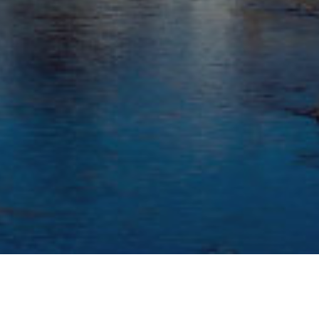
 km²
13 576